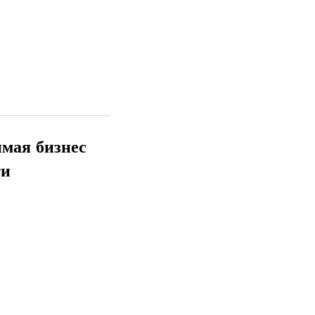
имая бизнес
ти