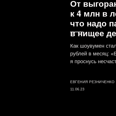
От выгора
к 4 млн в 
что надо п
в нищее д
Как шоувумен стал
рублей в месяц: «
я проснусь несчас
ЕВГЕНИЯ РЕЗНИЧЕНКО
11.06.23