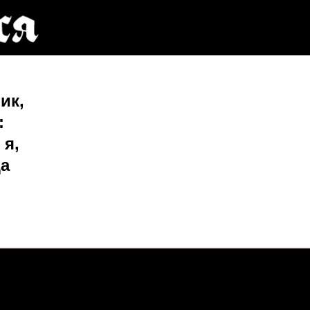
ик,
:
 я,
ца