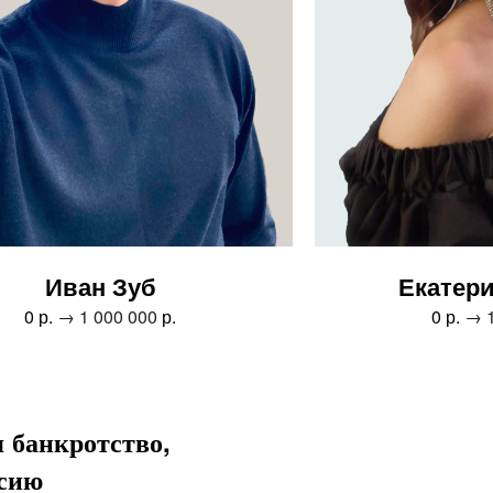
Иван Зуб
Екатер
0 р.
→ 1 000 000
р.
0 р.
→ 1
я банкротство,
ссию