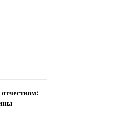
 отчеством:
чины